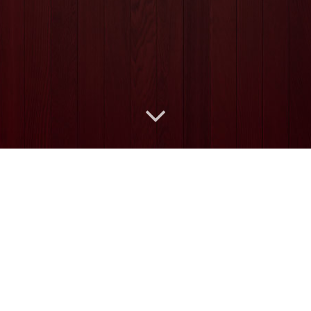
ANRUFEN
START
ÜBER UNS
GEÖFFNET
KARTE
SKY
KONTAKT
IMPRESSUM
Meisenfrei: Aachen
authentisch
Das Meisenfrei steht für eine schöne gemeinsame Zeit mit
Brettspielen, Liveübertragungen und gutem Essen zu fairen